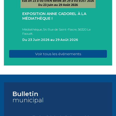
+
+
EXPOSITION ANNE CADOREL À LA
SÉAN
T
MÉDIATHÈQUE !
ÉTÉ !
PAD
Médiathèque, 54 Rue de Saint-Fiacre, 56320 Le
Casa I
Faouët.
FAOU
Du 23 Juin 2026 au 29 Août 2026
Du 05
Voir tous les événements
Bulletin
municipal