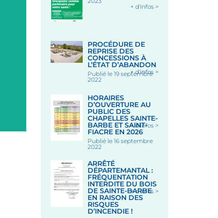
2023
+
Le 19 Août 2026
+ d'infos >
MARCHÉ NOCTURE PLACE
DES HALLES
PROCÉDURE DE
REPRISE DES
CONCESSIONS À
Place des Halles, 56320 LE
L’ÉTAT D’ABANDON
FAOUËT
+ d'infos >
Publié le 19 septembre
2022
Le 12 Août 2026
HORAIRES
D’OUVERTURE AU
PUBLIC DES
CHAPELLES SAINTE-
BARBE ET SAINT-
+ d'infos >
FIACRE EN 2026
Publié le 16 septembre
2022
ARRÊTÉ
DÉPARTEMANTAL :
FRÉQUENTATION
INTERDITE DU BOIS
DE SAINTE-BARBE
+ d'infos >
EN RAISON DES
RISQUES
D’INCENDIE !