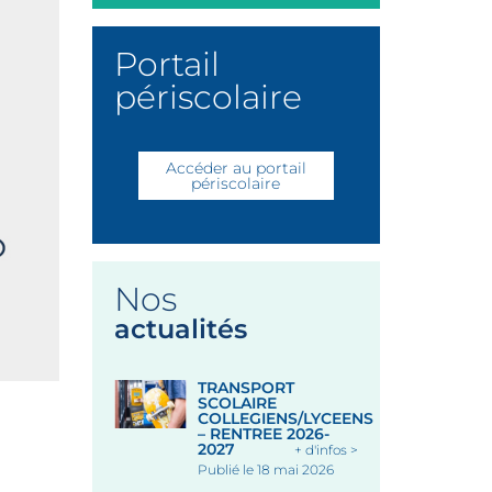
Portail
périscolaire
Accéder au portail
périscolaire
Nos
actualités
TRANSPORT
SCOLAIRE
COLLEGIENS/LYCEENS
– RENTREE 2026-
2027
+ d'infos >
Publié le 18 mai 2026