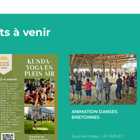
s à venir
+
ANIMATION DANSES
BRETONNES
Sous les Halles - LE FAOUET