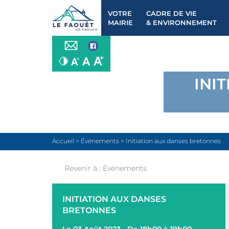
VOTRE
CADRE DE VIE
MAIRIE
& ENVIRONNEMENT
INI
Accueil
>
Événements
>
Initiation aux danses bretonnes
Revenir à :
Evénements
INITIATION AUX DANSES
BRETONNES