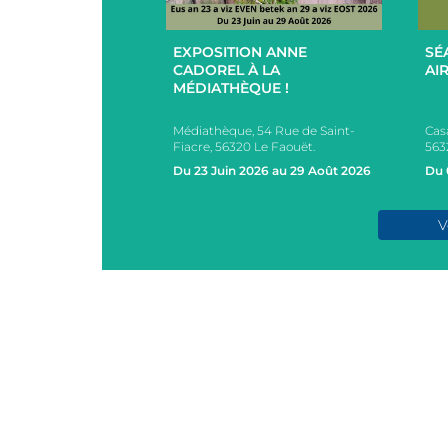
+
+
EXPOSITION ANNE
SÉ
UCES EN
CADOREL À LA
AIR
 ET EXTÉRIEUR
MÉDIATHÈQUE !
PAR L’EHPAD DU
Médiathèque, 54 Rue de Saint-
Cas
s, 2 Rue des Ecoles,
Fiacre, 56320 Le Faouët.
563
AOUËT
Du 23 Juin 2026 au 29 Août 2026
Du 
e 2026
V