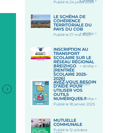
+ d'infos >
Publié le 24 juillet 2025
LE SCHÉMA DE
COHÉRENCE
TERRITORIALE DU
PAYS DU COB
+ d'infos >
Publié le 27 mai 2025
INSCRIPTION AU
TRANSPORT
SCOLAIRE SUR LE
RÉSEAU RÉGIONAL
BREIZHGO
+ d'infos >
[RENTRÉE
SCOLAIRE 2025-
2026]
AVEZ-VOUS BESOIN
Publié le 13 mai 2025
D’AIDE POUR
UTILISER VOS
OUTILS
NUMÉRIQUES ?
+ d'infos >
Publié le 18 janvier 2025
ANIMATION DANSES
BRETONNES
MUTUELLE
COMMUNALE
Sous les Halles - LE FAOUE
Publié le 12 octobre