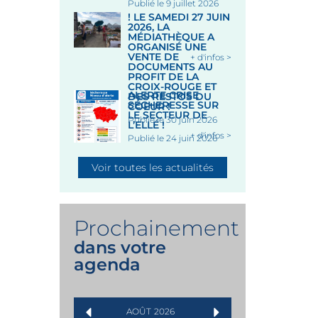
Publié le 9 juillet 2026
! LE SAMEDI 27 JUIN
2026, LA
MÉDIATHÈQUE A
ORGANISÉ UNE
VENTE DE
+ d'infos >
DOCUMENTS AU
PROFIT DE LA
CROIX-ROUGE ET
ALERTE CRISE
DES RESTOS DU
SÉCHERESSE SUR
COEUR !
LE SECTEUR DE
Publié le 30 juin 2026
L’ELLÉ !
+ d'infos >
Publié le 24 juin 2026
Voir toutes les actualités
Prochainement
dans votre
agenda
AOÛT
2026