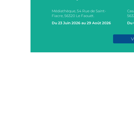
Médiathèque, 54 Rue de Saint-
Cas
s, 2 Rue des Ecoles,
Fiacre, 56320 Le Faouët.
563
AOUËT
Du 23 Juin 2026 au 29 Août 2026
Du 
e 2026
V