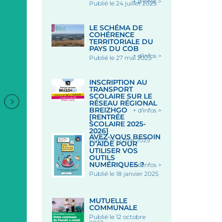
+ d'infos >
Publié le 24 juillet 2025
LE SCHÉMA DE
COHÉRENCE
TERRITORIALE DU
PAYS DU COB
+ d'infos >
Publié le 27 mai 2025
INSCRIPTION AU
TRANSPORT
SCOLAIRE SUR LE
RÉSEAU RÉGIONAL
BREIZHGO
+ d'infos >
[RENTRÉE
SCOLAIRE 2025-
ANIMATION DANSES
2026]
AVEZ-VOUS BESOIN
BRETONNES
Publié le 13 mai 2025
D’AIDE POUR
UTILISER VOS
OUTILS
NUMÉRIQUES ?
+ d'infos >
Sous les Halles - LE FAOUE
Publié le 18 janvier 2025
+
Le 19 Août 2026
MUTUELLE
MARCHÉ NOCTURE PLACE
COMMUNALE
DES HALLES
Publié le 12 octobre