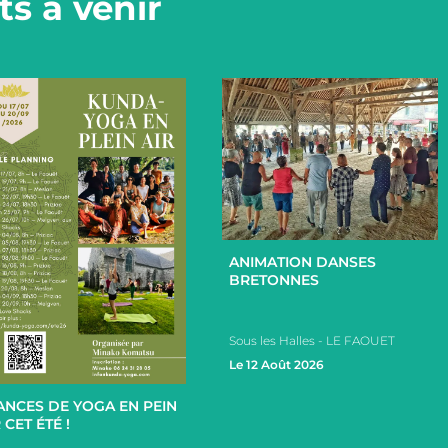
s à venir
+
ANIMATION DANSES
BRETONNES
Sous les Halles - LE FAOUET
+
Le 12 Août 2026
ANCES DE YOGA EN PEIN
 CET ÉTÉ !