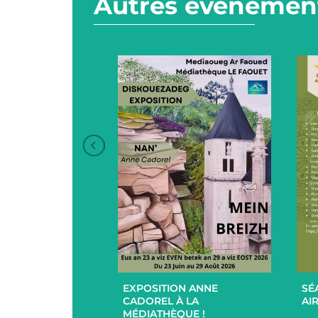
Autres événement
+
+
EXPOSITION ANNE
SÉ
UCES EN
CADOREL À LA
AIR
 ET EXTÉRIEUR
MÉDIATHÈQUE !
PAR L’EHPAD DU