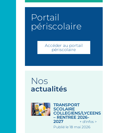
Portail
périscolaire
Accéder au portail
périscolaire
Nos
actualités
TRANSPORT
SCOLAIRE
COLLEGIENS/LYCEENS
– RENTREE 2026-
2027
+ d'infos >
Publié le 18 mai 2026