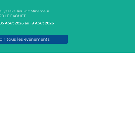
a Iyasaka, lieu-dit Minémeur,
20 LE FAOUËT
05 Août 2026 au 19 Août 2026
oir tous les événements