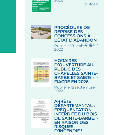
2023
+ d'infos >
Place des Halles, 56320 LE
FAOUËT
Le 12 Août 2026
PROCÉDURE DE
REPRISE DES
CONCESSIONS À
L’ÉTAT D’ABANDON
+ d'infos >
Publié le 19 septembre
2022
HORAIRES
D’OUVERTURE AU
PUBLIC DES
CHAPELLES SAINTE-
BARBE ET SAINT-
+ d'infos >
FIACRE EN 2026
Publié le 16 septembre
2022
ARRÊTÉ
DÉPARTEMANTAL :
FRÉQUENTATION
INTERDITE DU BOIS
DE SAINTE-BARBE
+ d'infos >
EN RAISON DES
RISQUES
D’INCENDIE !