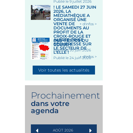
Publié le 9 juillet 2026
! LE SAMEDI 27 JUIN
2026, LA
MÉDIATHÈQUE A
ORGANISÉ UNE
VENTE DE
+ d'infos >
DOCUMENTS AU
PROFIT DE LA
CROIX-ROUGE ET
ALERTE CRISE
DES RESTOS DU
SÉCHERESSE SUR
COEUR !
LE SECTEUR DE
Publié le 30 juin 2026
L’ELLÉ !
+ d'infos >
Publié le 24 juin 2026
Voir toutes les actualités
Prochainement
dans votre
agenda
AOÛT
2026