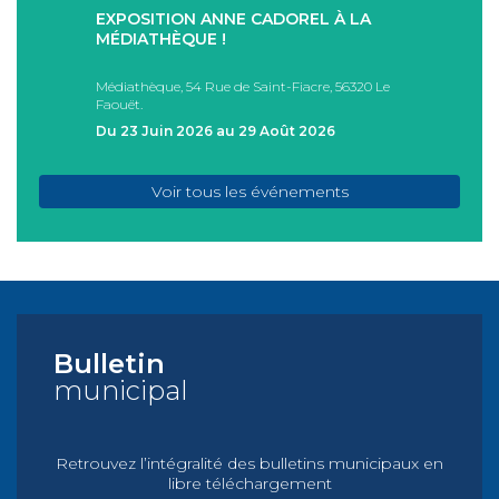
EXPOSITION ANNE CADOREL À LA
SÉAN
T
MÉDIATHÈQUE !
ÉTÉ !
PAD
Médiathèque, 54 Rue de Saint-Fiacre, 56320 Le
Casa I
Faouët.
FAOU
Du 23 Juin 2026 au 29 Août 2026
Du 05
Voir tous les événements
Bulletin
municipal
Retrouvez l’intégralité des bulletins municipaux en
libre téléchargement