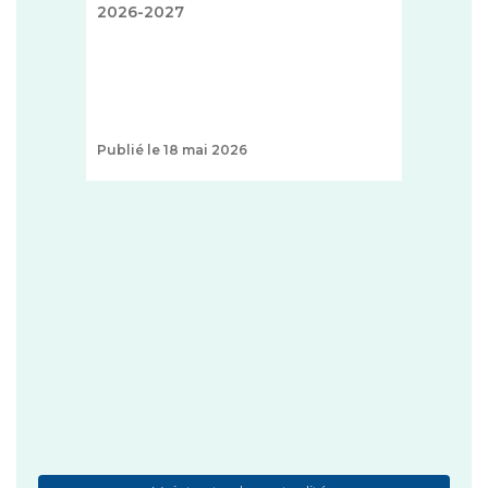
2026-2027
Publié le 18 mai 2026
+
1 T
ZON
FAO
ce
http
...
+
Publi