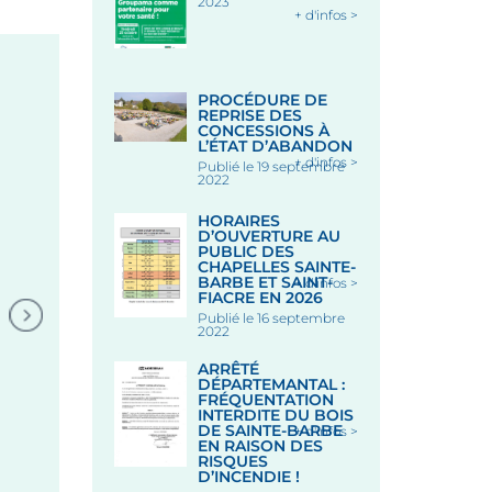
2023
+ d'infos >
PROCÉDURE DE
REPRISE DES
CONCESSIONS À
L’ÉTAT D’ABANDON
+ d'infos >
Publié le 19 septembre
2022
HORAIRES
D’OUVERTURE AU
PUBLIC DES
CHAPELLES SAINTE-
BARBE ET SAINT-
+ d'infos >
FIACRE EN 2026
Publié le 16 septembre
ATTENTION AUX FRA
2022
– L’ALECOB VOUS AID
ARRÊTÉ
DÉPARTEMANTAL :
FRÉQUENTATION
INTERDITE DU BOIS
DE SAINTE-BARBE
+ d'infos >
EN RAISON DES
RISQUES
D’INCENDIE !