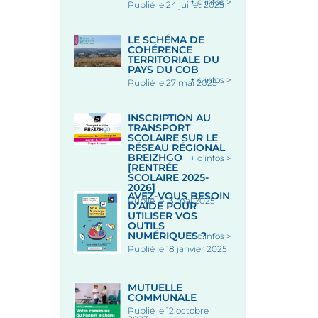
+ d'infos >
Publié le 24 juillet 2025
LE SCHÉMA DE
COHÉRENCE
TERRITORIALE DU
PAYS DU COB
+ d'infos >
Publié le 27 mai 2025
INSCRIPTION AU
TRANSPORT
SCOLAIRE SUR LE
RÉSEAU RÉGIONAL
BREIZHGO
+ d'infos >
[RENTRÉE
SCOLAIRE 2025-
2026]
AVEZ-VOUS BESOIN
Publié le 13 mai 2025
D’AIDE POUR
UTILISER VOS
OUTILS
NUMÉRIQUES ?
+ d'infos >
Publié le 18 janvier 2025
MUTUELLE
COMMUNALE
Publié le 12 octobre