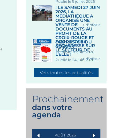
Publié le 9 juillet 2026
! LE SAMEDI 27 JUIN
2026, LA
Publié le 24 juillet 2025
AU MUSÉE RETROUVEZ
MÉDIATHÈQUE A
L’EXPOSITION 2026 !
ORGANISÉ UNE
VENTE DE
+ d'infos >
DOCUMENTS AU
PROFIT DE LA
CROIX-ROUGE ET
ALERTE CRISE
DES RESTOS DU
SÉCHERESSE SUR
COEUR !
Exposition présentée du 4
ZBsy9rvq2q4ubwiB75moyy
LE SECTEUR DE
Publié le 30 juin 2026
L’ELLÉ !
avril au 4 octobre 2026 au
+ d'infos >
musée du Faouët ! En ...
Publié le 24 juin 2026
Voir toutes les actualités
Publié le 2 avril 2026
+
Prochainement
dans votre
agenda
AOÛT
2026