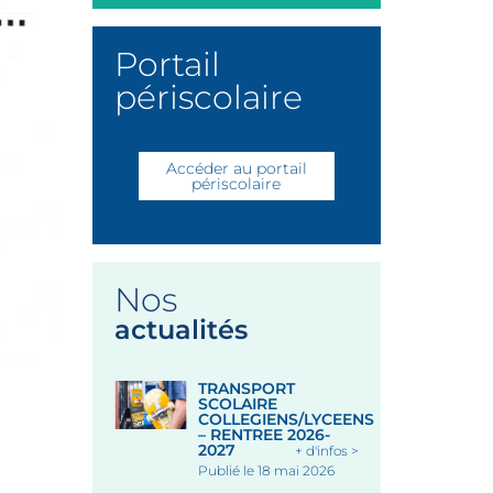
Portail
périscolaire
Accéder au portail
périscolaire
Nos
actualités
TRANSPORT
SCOLAIRE
COLLEGIENS/LYCEENS
– RENTREE 2026-
2027
+ d'infos >
Publié le 18 mai 2026