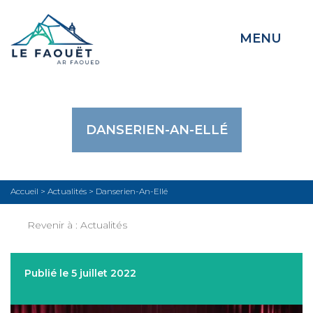
MENU
DANSERIEN-AN-ELLÉ
Accueil
>
Actualités
>
Danserien-An-Ellé
Revenir à :
Actualités
Publié le 5 juillet 2022