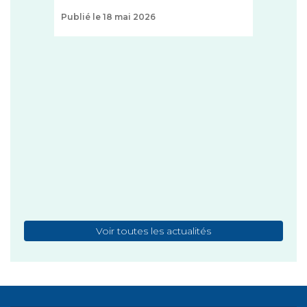
Publié le 18 mai 2026
+
1 T
ZON
FAO
ce
http
...
+
Publi
Voir toutes les actualités