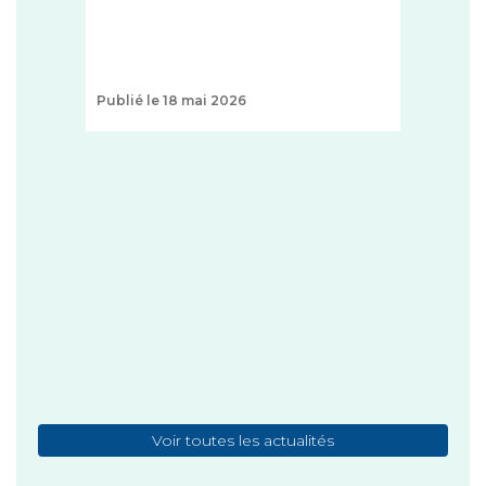
Publié le 18 mai 2026
+
1 T
ZON
FAO
ce
http
...
+
Publi
Voir toutes les actualités