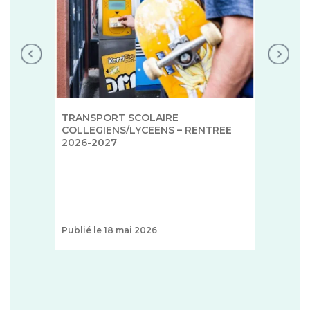
TRANSPORT SCOLAIRE
COLLEGIENS/LYCEENS – RENTREE
2026-2027
ue
Publié le 18 mai 2026
+
+
1 T
ZON
FAO