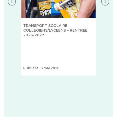
TRANSPORT SCOLAIRE
COLLEGIENS/LYCEENS – RENTREE
2026-2027
Publié le 18 mai 2026
+
1 T
ZON
FAO
ce
http
...