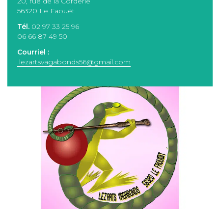
20, rue de la Corderie
56320 Le Faouët
Tél.
02 97 33 25 96
06 66 87 49 50
Courriel :
lezartsvagabonds56@gmail.com