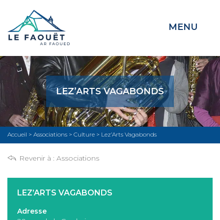
MENU
LEZ’ARTS VAGABONDS
Accueil
>
Associations
>
Culture
>
Lez’Arts Vagabonds
Revenir à :
Associations
LEZ’ARTS VAGABONDS
Adresse