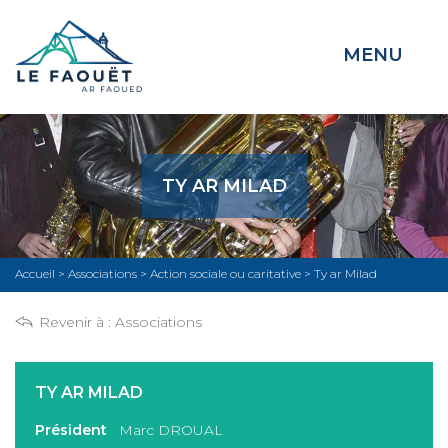
MENU
TY AR MILAD
Accueil
>
Associations
>
Action sociale ou caritative
>
Ty ar Milad
Revenir à :
Associations
TY AR MILAD
Président
Marc DROUAL