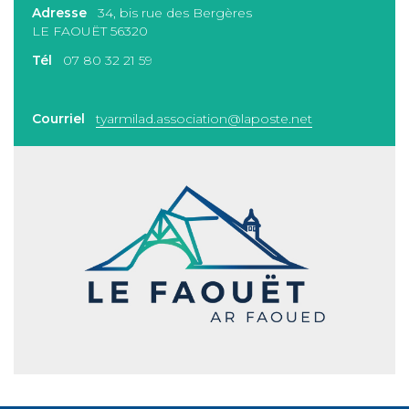
Adresse
34, bis rue des Bergères
LE FAOUËT 56320
Tél
07 80 32 21 59
Courriel
tyarmilad.association@laposte.net