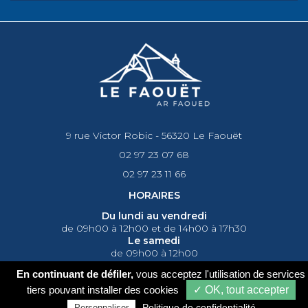
9 rue Victor Robic - 56320 Le Faouët
02 97 23 07 68
02 97 23 11 66
HORAIRES
Du lundi au vendredi
de 09h00 à 12h00 et de 14h00 à 17h30
Le samedi
de 09h00 à 12h00
En continuant de défiler,
vous acceptez l'utilisation de services
Nous suivre
-
Contact
tiers pouvant installer des cookies
✓ OK, tout accepter
Politique de confidentialité
Personnaliser