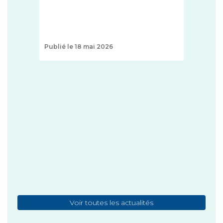
Publié le 18 mai 2026
+
1 T
ZON
FAO
ce
http
...
+
Publi
Voir toutes les actualités