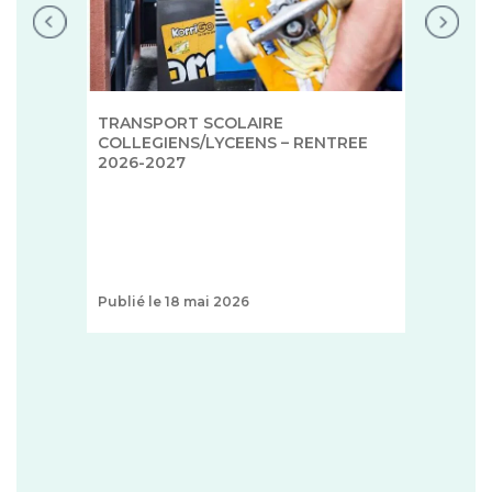
TRANSPORT SCOLAIRE
COLLEGIENS/LYCEENS – RENTREE
2026-2027
Publié le 18 mai 2026
+
1 T
ZON
FAO
ce
http
...