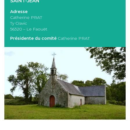
SAINT-JEAN
Adresse
Catherine PRAT
Ty Cravic
56320 – Le Faouët
Présidente du comité
Catherine PRAT