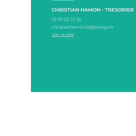
CHRISTIAN HAMON - TRESORIER
02 97 23 72 35
christianhamon56@orange.fr
Voir le site