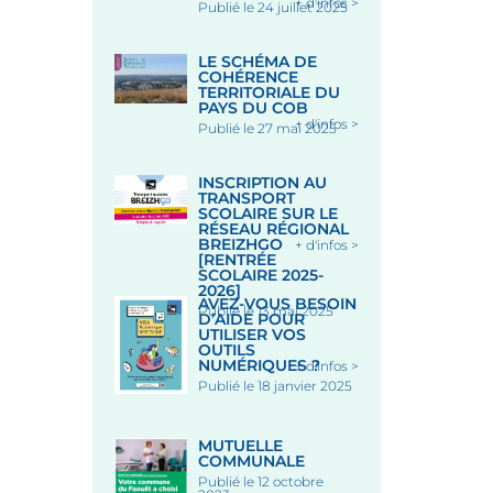
+ d'infos >
Publié le 24 juillet 2025
LE SCHÉMA DE
COHÉRENCE
TERRITORIALE DU
PAYS DU COB
+ d'infos >
Publié le 27 mai 2025
INSCRIPTION AU
TRANSPORT
SCOLAIRE SUR LE
RÉSEAU RÉGIONAL
BREIZHGO
+ d'infos >
[RENTRÉE
SCOLAIRE 2025-
2026]
AVEZ-VOUS BESOIN
Publié le 13 mai 2025
D’AIDE POUR
UTILISER VOS
OUTILS
NUMÉRIQUES ?
+ d'infos >
Publié le 18 janvier 2025
MUTUELLE
COMMUNALE
Publié le 12 octobre