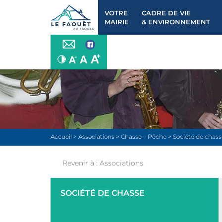
VOTRE
CADRE DE VIE
MAIRIE
& ENVIRONNEMENT
Accueil
>
Associations
>
Chasse – Pêche
>
Société de chass
Revenir à :
Associations
SOCIÉTÉ DE CHASSE