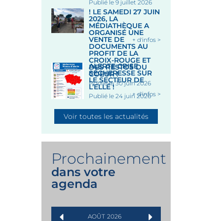
Publié le 9 juillet 2026
! LE SAMEDI 27 JUIN
2026, LA
MÉDIATHÈQUE A
ORGANISÉ UNE
VENTE DE
+ d'infos >
DOCUMENTS AU
PROFIT DE LA
CROIX-ROUGE ET
ALERTE CRISE
DES RESTOS DU
SÉCHERESSE SUR
COEUR !
LE SECTEUR DE
Publié le 30 juin 2026
L’ELLÉ !
+ d'infos >
Publié le 24 juin 2026
Voir toutes les actualités
Prochainement
dans votre
agenda
AOÛT
2026